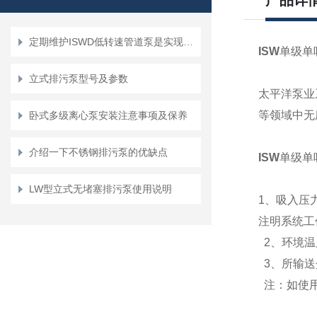
产品详
定期维护ISWD低转速管道泵是实现长效守护的关键
ISW
单级单
立式排污泵型号及参数
太平洋泵业
等领域中无
卧式多级离心泵安装注意事项及保养
介绍一下不锈钢排污泵的优缺点
ISW
单级单
LW型立式无堵塞排污泵使用说明
1
、吸入压
注明系统工
2
、环境温
3
、所输送
注：如使