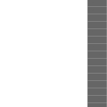
ISW15-80
ISW20-110
20-160
25-110
25-1254
25-125A
25-160
25-160A
32-100
32-100(I)
32-125
32-125A
32-160
32-160A
32-160(I)