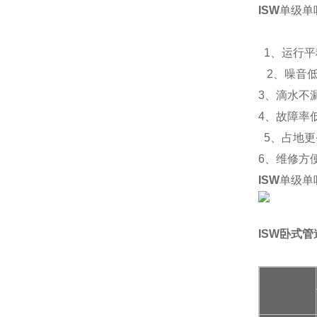
ISW
单级单
1
、运行平
2
、噪音
3
、滴水不
4
、故障率
5
、占地更
6
、维修方
ISW
单级单
ISW
卧式
管
型号