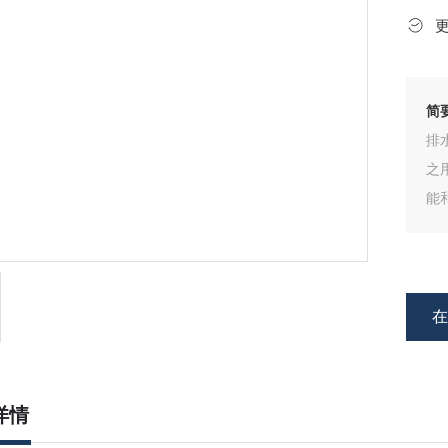
简
排
之
能
详情