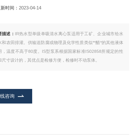
更新时间：
2023-04-14
要描述：
IR热水型单级单吸清水离心泵适用于工矿、企业城市给水
水和农田排灌。供输送防腐或物理及化学性质类似**醋*的其他液体
用，温度不高于80度。IS型泵系根据国家标准IS02858所规定的性
和尺寸设计的，其优点是检修方便，检修时不动泵体。
在线咨询