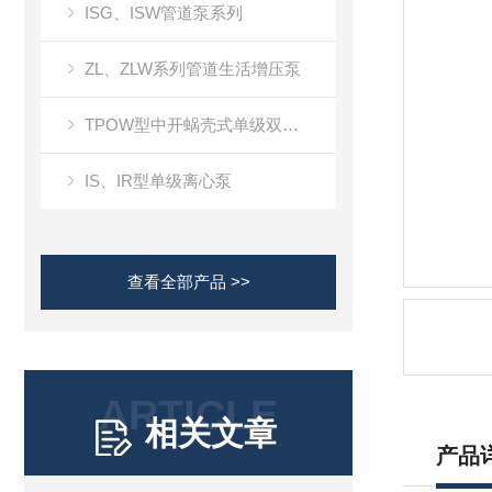
ISG、ISW管道泵系列
ZL、ZLW系列管道生活增压泵
TPOW型中开蜗壳式单级双吸离心泵
IS、IR型单级离心泵
查看全部产品 >>
ARTICLE
相关文章
产品