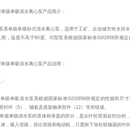
型单级单吸清水离心泵
产品简介：
泵系单级单吸卧式清水离心泵，适用于工矿、企业城市给水排
之用，温度不高于
80
度。
IS
型泵系根据国家标准
IS02858
所规定
型单级单吸清水离心泵
产品说明：
点：
R
单级单吸清水泵系根据国家标准
ISO2858
所规定的性能和尺寸
密封环（
5
）、轴套及悬架轴承部件（
12
）等所组成。
单级单级清水泵的泵体和录盖的部分，是从叶轮背面处剖分的
泵体，吸入管路，排出管路和电动机，只需拆下加长联轴器的中