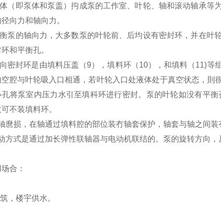
体（即泵体和泵盖）抅成泵的工作室、叶轮、轴和滚动轴承等
的径向力和轴向力。
衡泵的轴向力，大多数泵的叶轮前、后均设有密封环，并在叶
封环和平衡孔。
向密封环是由填料压盖（
9
），填料环（
10
），和填料（
11)
等
的空腔与叶轮吸入口相通，若叶轮入口处液体处于真空状态，則
小孔将泵室内压力水引至填科环进行密封。泵的叶轮如没有平衡
故可不装填料环。
轴麿损，在轴通过填料腔的部位装冇轴套保护，轴套与轴之间装
动方式是通过加长弹性联轴器与电动机联结的。泵的旋转方向，
用场合：
筑，楼宇供水。