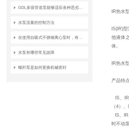
GDL多级管道泵能够适应各种恶劣的工作环境
IR热水
水泵流量的控制方法
IS(IR)
型
他液体
在使用自吸式不锈钢离心泵时，有哪些注意事项？
体。
水泵有哪些常见故障
IR热水
螺杆泵是如何更换机械密封
产品特
IS
、
I
（
4
）、
IS
、
IR
时不动