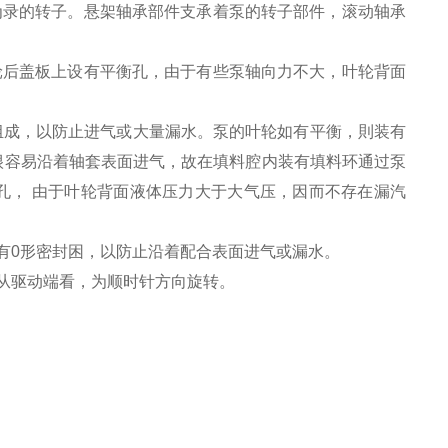
为录的转子。悬架轴承部件支承着泵的转子部件，滚动轴承
轮后盖板上设有平衡孔，由于有些泵轴向力不大，叶轮背面
组成，以防止进气或大量漏水。泵的叶轮如有平衡，則装有
很容易沿着轴套表面进气，故在填料腔内装有填料环通过泵
孔，
由于叶轮背面液体压力大于大气压，因而不存在漏汽
有
0
形密封困，以防止沿着配合表面进气或漏水。
从驱动端看，为顺时针方向旋转。