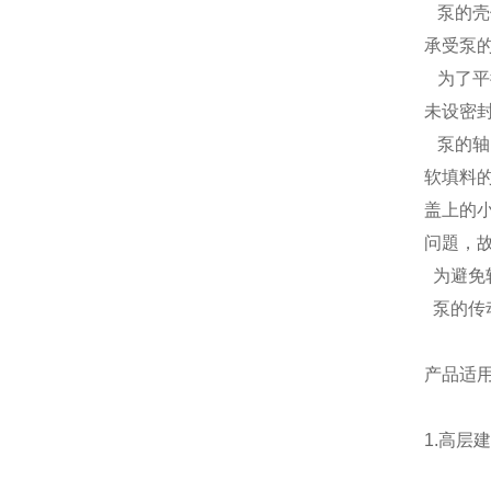
泵的壳
承受泵
为了平
未设密
泵的轴
软填料
盖上的
问題，
为避免
泵的传
产品适
1.
高层建