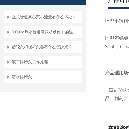
产品详
立式管道离心泵小流量有什么坏处？
IH型不锈
聊聊irg热水管道泵的起动停车的注意点
IH型不锈
316L
，
CD-
齿轮泵和螺杆泵各有什么优缺点？
液下排污泵工作原理
产品适用场
潜水排污泵
该泵输送
品、制药、
在线咨