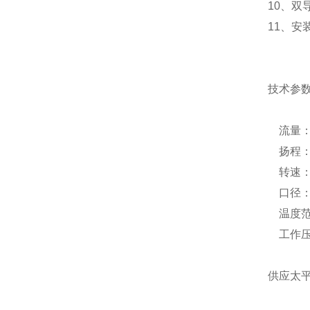
10、
11、
技术参
流量：5-
扬程：5
转速：58
口径：Φ
温度范围
工作压力
供应太平洋