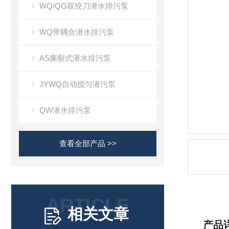
WQ/QG双绞刀潜水排污泵
WQ带耦合潜水排污泵
AS撕裂式潜水排污泵
JYWQ自动搅匀潜污泵
QW潜水排污泵
查看全部产品 >>
ARTICLE
相关文章
产品