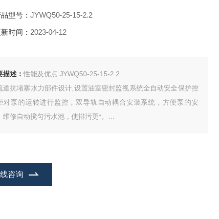
产品型号：
JYWQ50-25-15-2.2
更新时间：
2023-04-12
要描述：
性能及优点 JYWQ50-25-15-2.2
流道抗堵塞水力部件设计,设置油室密封监视系统全自动安全保护控
柜对泵的运转进行监控，双导轨自动耦合安装系统，方便泵的安
、维修自动搅匀污水池，使排污更*。
YWQ型自动搅匀潜水排污泵是本司在吸收*技术的基础上，采用优秀
水力模型开发研制而成的新型环保类产品，在排送固体颗粒和长纤
垃圾以及减少污水坑内沉积等方面，具有*功能。
在线咨询