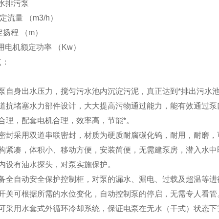
潜水排污泵
 额定流量 （m3/h）
额定扬程 （m）
 配用电机额定功率 （Kw）
点：
用泵自身出水压力，搅匀污水池内沉淀污泥，真正达到*排出污水
流道抗堵塞水力部件设计，大大提高污物通过能力，能有效通过泵
合理，配套电机合理，效率高，节能*。
密封采用双道串联密封，材质为硬质耐腐碳化钨，耐用，耐磨，可
结构紧凑，体积小、移动方便，安装简便，无需建泵房，潜入水中
室内设有油水探头，对泵实施保护。
配备全自动安全保护控制柜，对泵的漏水、漏电、过载及超温等进
球开关可根据所需的水位变化，自动控制泵的停启，无需专人看管
机可采用水套式外循环冷却系统，保证电泵在无水（干式）状态下