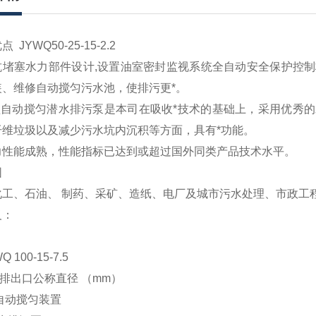
JYWQ50-25-15-2.2
抗堵塞水力部件设计,设置油室密封监视系统全自动安全保护控
装、维修自动搅匀污水池，使排污更*。
Q型自动搅匀潜水排污泵是本司在吸收*技术的基础上，采用优秀
纤维垃圾以及减少污水坑内沉积等方面，具有*功能。
力性能成熟，性能指标已达到或超过国外同类产品技术水平。
围
化工、石油、 制药、采矿、造纸、电厂及城市污水处理、市政工
义：
Q 100-15-7.5
– 泵排出口公称直径 （mm）
 带自动搅匀装置