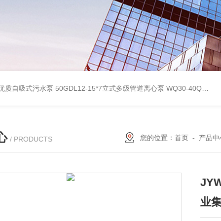
型优质自吸式污水泵
50GDL12-15*7立式多级管道离心泵
WQ30-40QG优质双绞刀切割式污水泵
心
您的位置：
首页
-
产品中
/ PRODUCTS
JY
业