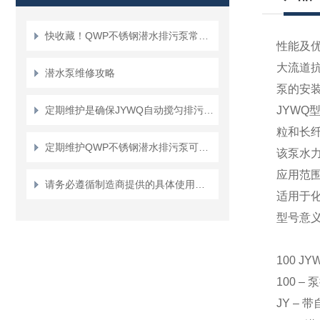
快收藏！QWP不锈钢潜水排污泵常见故障的对应解决妙招
性能及优点 
大流道
潜水泵维修攻略
泵的安
定期维护是确保JYWQ自动搅匀排污泵可靠性的关键
JYW
粒和长
定期维护QWP不锈钢潜水排污泵可确保污水处理系统的正常运行
该泵水
应用范
请务必遵循制造商提供的具体使用说明和安全指南来正确操作潜水排污泵
适用于
型号意
100 JYW
100 
JY –