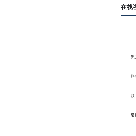
在线
您
您
联
常