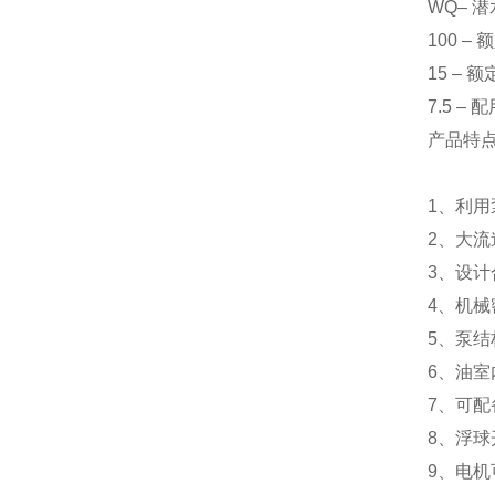
WQ– 
100 –
15 – 
7.5 –
产品特
1、利
2、大
3、设计
4、机械
5、泵
6、油
7、可
8、浮
9、电