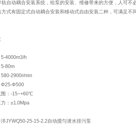
双导轨自动耦合安装系统，给泵的安装、维修带来的方便，人可不
安装方式有固定式自动耦合安装和移动式自由安装二种，可满足不
数
4000m3/h
-80m
0-2900r/min
25-Φ500
：-15~+60℃
：≤1.0Mpa
JYWQ50-25-15-2.2自动搅匀潜水排污泵