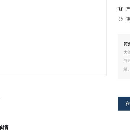
简
大
制
装
J
的
维
详情