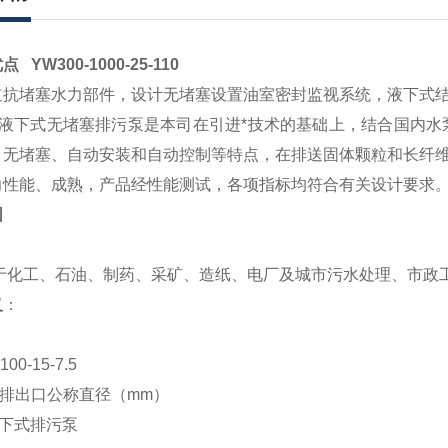
 YW300-1000-25-110
道抗堵塞水力部件，设计
无堵塞
设置油室密封监视系统，液下式
液下式
无堵塞排污泵
是本司在引进*技术的基础上，结合国内水
、无堵塞、自动安装和自动控制等特点，在排送固体颗粒和长纤维
力性能、成熟，产品经性能测试，各项指标均符合有关设计要求
围
于化工、石油、制药、采矿、造纸、电厂及城市
污水处理
、市政
义
：
100-15-7.5
排出口公称直径
（
mm
）
下式排污泵