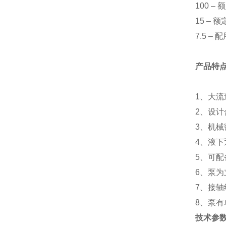
100 –
额
15 –
额
7.5 –
配
产品特
1
、大流
2
、设计
3
、机械
4
、
液下
5
、可配
6
、泵为
7
、接轴
8
、泵有
技术参