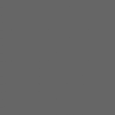
W15-25-2.2
50
15
25
2.2
2840
56
10-25
W18-30-3
50
18
30
3
2880
58
15-30
W25-32-5.5
50
25
32
5.5
2900
53
17-32
W20-40-7.5
50
20
40
7.5
2900
55
20-40
W25-15-2.2
65
25
15
2.2
2840
52
6-15
W37-13-3
65
37
13
3
2880
55
6-13
W25-30-4
65
25
30
4
2890
58
15-30
W30-40-7.5
65
30
40
7.5
2900
56
20-40
W35-50-11
65
35
50
11
2930
60
35-50
W35-60-15
65
35
60
15
2930
63
40-60
W40-7-2.2
80
40
7
2.2
1420
52
3-7
W43-13-3
80
43
13
3
2880
50
5-13
W40-15-4
80
40
15
4
2890
57
6-15
W65-25-7.5
80
65
25
7.5
2900
56
12-25