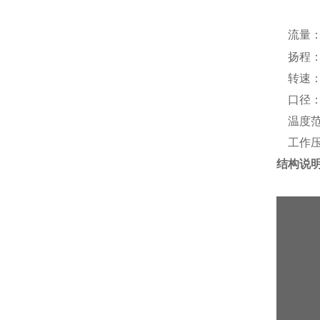
流量
扬程
转速
口径
温度
工作
结构说
1
电机
2
联轴
3
电机
4
上轴
5
上轴
6
安装