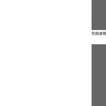
7
加长
8
支撑
9
下轴
10
上机
性能参
型号
25Y
32Y
40Y
40Y
50Y
50Y
50Y