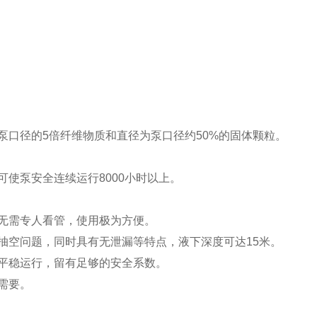
泵口径的
5
倍纤维物质和直径为泵口径约
50%
的固体颗粒。
可使泵安全连续运行
8000
小时以上。
无需专人看管，使用极为方便。
抽空问题，同时具有无泄漏等特点，液下深度可达
15
米。
平稳运行，留有足够的安全系数。
需要。