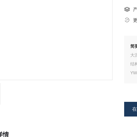
简
大
结
Y
泵
堵
面
详情