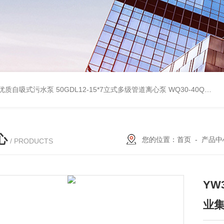
型优质自吸式污水泵
50GDL12-15*7立式多级管道离心泵
WQ30-40QG优质双绞刀切割式污水泵
心
您的位置：
首页
-
产品中
/ PRODUCTS
YW
业