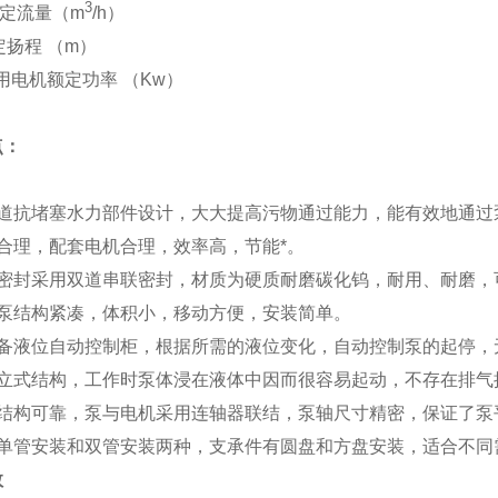
3
定流量
（
m
/h
）
定扬程
（m）
用电机额定功率
（Kw）
点：
道抗堵塞水力部件设计，大大提高污物通过能力，能有效地通过
合理，配套电机合理，效率高，节能*。
密封采用双道串联密封，材质为硬质耐磨碳化钨，耐用、耐磨，
泵
结构紧凑，体积小，移动方便，安装简单。
备液位自动控制柜，根据所需的液位变化，自动控制泵的起停，
立式结构，工作时泵体浸在液体中因而很容易起动，不存在排气
结构可靠，泵与电机采用连轴器联结，泵轴尺寸精密，保证了泵
单管安装和双管安装两种，支承件有圆盘和方盘安装，适合不同
数