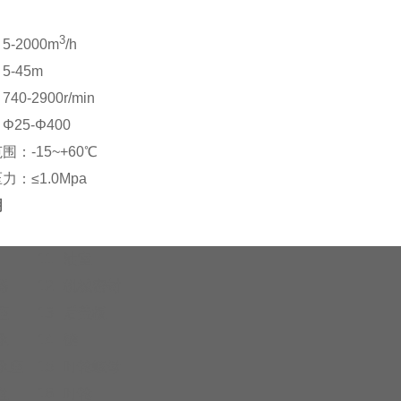
3
：
5-2000m
/h
：
5-45m
：
740-2900r/min
：
Φ25-Φ400
范围：
-15~+60
℃
压力：
≤1.0Mpa
明
11
油室
器
12
机械密封
座
13
后盖板
承
14
键
承座
15
叶轮螺母
盘
16
叶轮