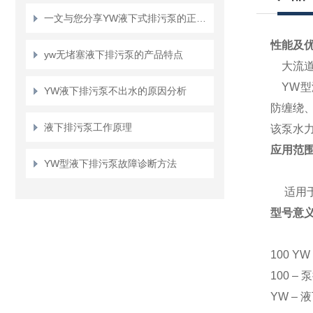
一文与您分享YW液下式排污泵的正确安装步骤
性能及优点
yw无堵塞液下排污泵的产品特点
大流
YW
型
YW液下排污泵不出水的原因分析
防缠绕
液下排污泵工作原理
该泵水
应用范
YW型液下排污泵故障诊断方法
适用
型号意
100 YW 
100 –
泵
YW –
液