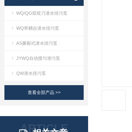
WQ/QG双绞刀潜水排污泵
WQ带耦合潜水排污泵
AS撕裂式潜水排污泵
JYWQ自动搅匀潜污泵
QW潜水排污泵
查看全部产品 >>
ARTICLE