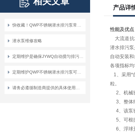
相关文章
产品详
快收藏！QWP不锈钢潜水排污泵常见故障的对应解决妙招
性能及优点 10
大流道抗
潜水泵维修攻略
潜水排污泵
定期维护是确保JYWQ自动搅匀排污泵可靠性的关键
自动安装和
各项指标均
定期维护QWP不锈钢潜水排污泵可确保污水处理系统的正常运行
1
、
采用
粒。
请务必遵循制造商提供的具体使用说明和安全指南来正确操作潜水排污泵
2
、
机械
3
、
整体
4
、
该泵
5
、
可根
6
、
浮球