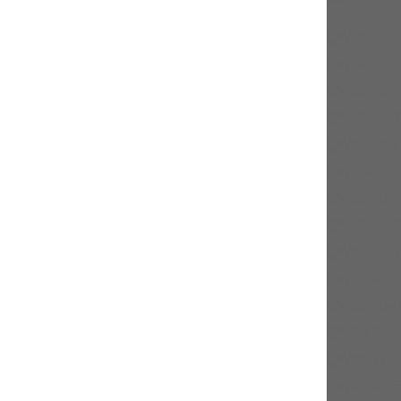
QW25-8-22
QW32-12-1
QW40-15-1
QW40-15-3
QW50-20-7
QW50-10-1
QW50-20-1
QW50-15-2
QW50-18-3
QW50-25-3
QW50-20-4
QW65-25-1
QW65-37-1
QW65-25-3