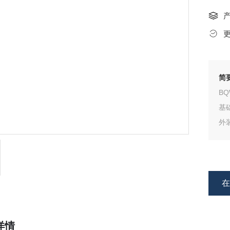
简
B
基
外
矿
的
水
详情