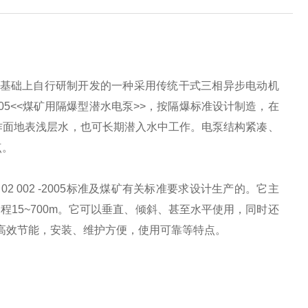
基础上自行研制开发的一种采用传统干式三相异步电动机
05<<
煤矿用
隔爆型潜水电泵
>>
，按隔爆标准设计制造，在
作面地表浅层水，也可长期潜入水中工作。电泵结构紧凑、
点。
02 002 -2005
标准及煤矿有关标准要求设计生产的。它主
扬程
15~700m
。它可以垂直、倾斜、甚至水平使用，同时还
高效节能，安装、维护方便，使用可靠等特点。