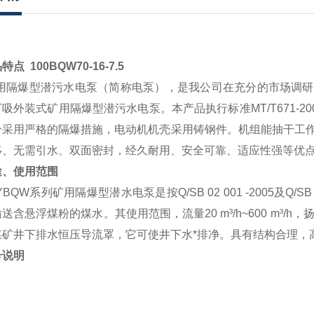
特点 100BQW70-16-7.5
用隔爆型潜污水电泵
（简称电泵），是我公司在充分的市场调研
下吸外装式矿用
隔爆型潜污水电泵
。本产品执行标准
MT/T671-20
分采用严格的隔爆措施，电动机机壳采用铸钢件。机组能抽干工
移、无需引水、双面密封，经久耐用、安全可靠、适应性强等优
途、使用范围
YBQW
系列矿用隔爆型潜水电泵是按
Q/SB 02 001 -2005
及
Q/SB 
输送含悬浮煤粉的煤水。其使用范围，流量
20 m³/h~600 m³/h
，
煤矿井下排水恒压导流罩，它可使井下水*排净。具有结构合理，
号说明