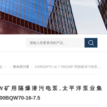
CDLF不锈钢多级泵
CDLF不锈钢立式冲压泵
KCB
心
- -
潜水排污泵
-
100BQW70-16-7.5BQW矿用隔爆潜污电泵,太平洋泵业集团,100BQW70-16-7.5
QW矿用隔爆潜污电泵,太平洋泵业集
00BQW70-16-7.5