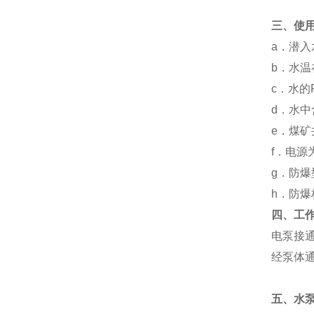
三、使
a
．潜入
b
．水温
c
．水的
d
．水中
e
．煤矿
f
．电源
g
．防爆
h
．防爆
四、工
电泵接
经泵体
五、水