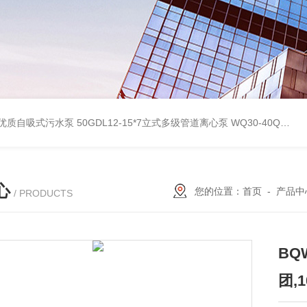
型优质自吸式污水泵
50GDL12-15*7立式多级管道离心泵
WQ30-40QG优质双绞刀切割式污水泵
心
您的位置：
首页
-
产品中
/ PRODUCTS
B
团,1