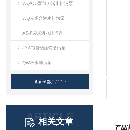
WQ/QG双绞刀潜水排污泵
WQ带耦合潜水排污泵
AS撕裂式潜水排污泵
JYWQ自动搅匀潜污泵
QW潜水排污泵
查看全部产品 >>
ARTICLE
相关文章
产品