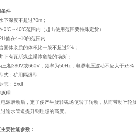
用条件
水下深度不超过
70m
；
在
0
℃
~ 40
℃
范围内（超出使用范围要特殊定货）
PH
值在
4~10
的范围内；
含固体杂质的体积比一般不超过
5%
；
井下有瓦斯煤尘爆炸危险的场所；
为三相
380V
或
660V
，频率为
50Hz
，电源电压波动不应大于
±5%
型式；
矿用隔爆型
标志：
ExdI
作原理
通电源启动后，定子便产生旋转磁场使转子转动，从而带动叶轮
通过输水管道提升到理想的高度。
泵主要性能参数：