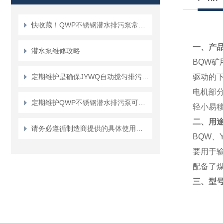
快收藏！QWP不锈钢潜水排污泵常见故障的对应解决妙招
一、
产品
潜水泵维修攻略
BQW
矿
定期维护是确保JYWQ自动搅匀排污泵可靠性的关键
驱动的
电机部
定期维护QWP不锈钢潜水排污泵可确保污水处理系统的正常运行
轻小易
二、
用
请务必遵循制造商提供的具体使用说明和安全指南来正确操作潜水排污泵
BQW
、
要用于
配备了
三、
型