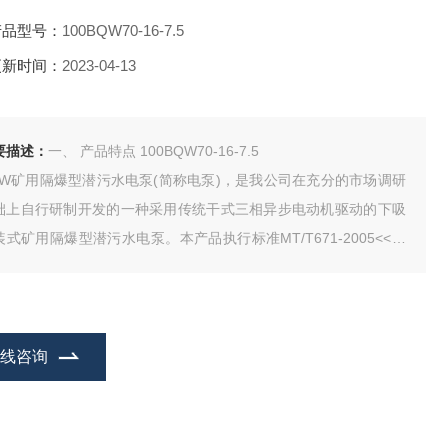
产品型号：
100BQW70-16-7.5
更新时间：
2023-04-13
要描述：
一、 产品特点 100BQW70-16-7.5
QW矿用隔爆型潜污水电泵(简称电泵)，是我公司在充分的市场调研
础上自行研制开发的一种采用传统干式三相异步电动机驱动的下吸
装式矿用隔爆型潜污水电泵。本产品执行标准MT/T671-2005<<煤
用隔爆型潜水电泵>>，按隔爆标准设计制造，在电机部分采用严格
隔爆措施，电动机机壳采用铸钢件。机组能抽干工作面地表浅层
，也可长期潜入水中工作。
在线咨询