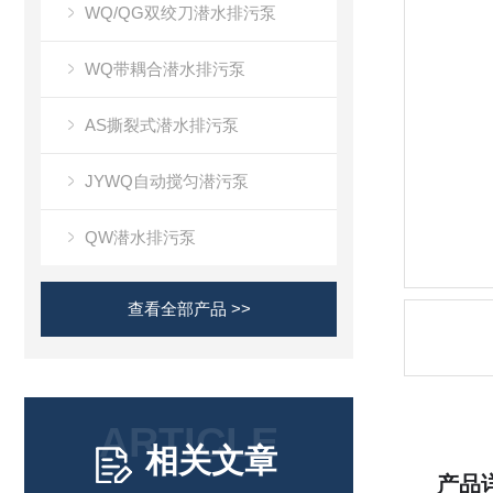
WQ/QG双绞刀潜水排污泵
WQ带耦合潜水排污泵
AS撕裂式潜水排污泵
JYWQ自动搅匀潜污泵
QW潜水排污泵
查看全部产品 >>
ARTICLE
相关文章
产品