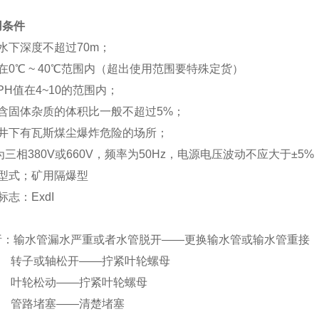
用条件
水下深度不超过
70m
；
在
0
℃
~ 40
℃
范围内（超出使用范围要特殊定货）
PH
值在
4~10
的范围内；
含固体杂质的体积比一般不超过
5%
；
井下有瓦斯煤尘爆炸危险的场所；
为三相
380V
或
660V
，频率为
50Hz
，电源电压波动不应大于
±5%
型式；
矿用隔爆型
标志：
ExdI
析：输水管漏水严重或者水管脱开——更换输水管或输水管重接
或轴松开——拧紧叶轮螺母
松动——拧紧叶轮螺母
堵塞——清楚堵塞