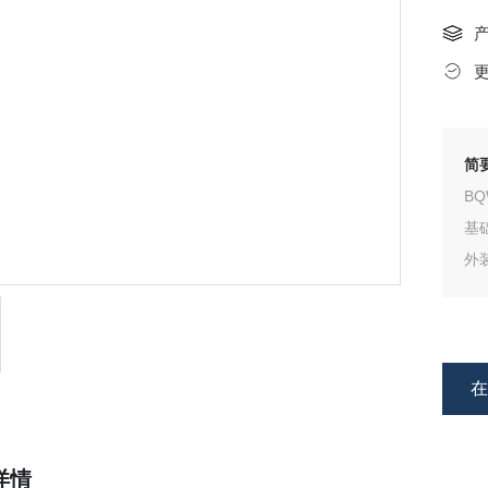
简
B
基
外
矿
的
水
详情