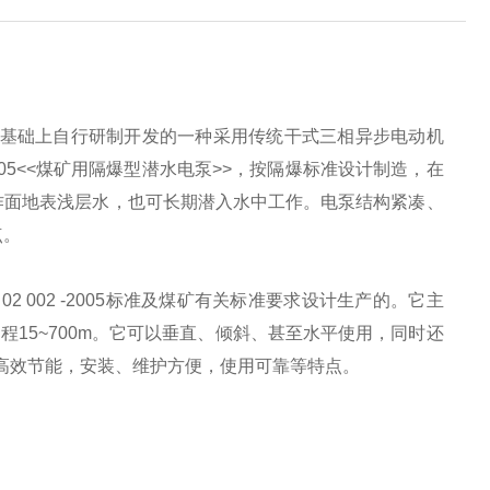
基础上自行研制开发的一种采用传统干式三相异步电动机
05<<
煤矿用
隔爆型潜水电泵
>>
，按隔爆标准设计制造，在
作面地表浅层水，也可长期潜入水中工作。电泵结构紧凑、
点。
02 002 -2005
标准及煤矿有关标准要求设计生产的。它主
扬程
15~700m
。它可以垂直、倾斜、甚至水平使用，同时还
高效节能，安装、维护方便，使用可靠等特点。