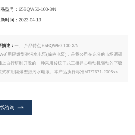
产品型号：
65BQW50-100-3/N
更新时间：
2023-04-13
要描述：
一、 产品特点 65BQW50-100-3/N
QW矿用隔爆型潜污水电泵(简称电泵)，是我公司在充分的市场调研
础上自行研制开发的一种采用传统干式三相异步电动机驱动的下吸
装式矿用隔爆型潜污水电泵。本产品执行标准MT/T671-2005<<煤
用隔爆型潜水电泵>>，按隔爆标准设计制造，在电机部分采用严格
隔爆措施，电动机机壳采用铸钢件。机组能抽干工作面地表浅层
，也可长期潜入水中工作
在线咨询