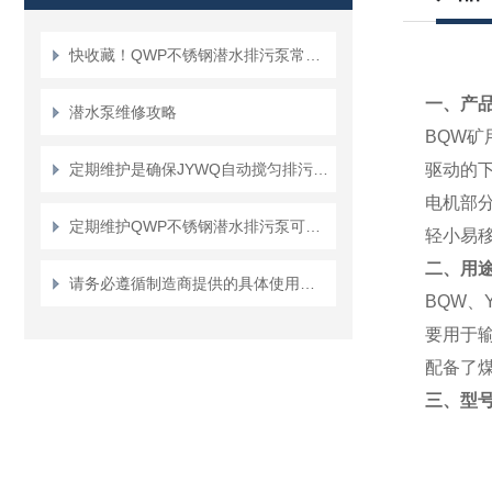
快收藏！QWP不锈钢潜水排污泵常见故障的对应解决妙招
一、
产品
潜水泵维修攻略
BQW
矿
定期维护是确保JYWQ自动搅匀排污泵可靠性的关键
驱动的
电机部
定期维护QWP不锈钢潜水排污泵可确保污水处理系统的正常运行
轻小易
二、
用
请务必遵循制造商提供的具体使用说明和安全指南来正确操作潜水排污泵
BQW
、
要用于
配备了
三、
型