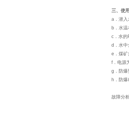
三、使
a
．潜入
b
．水温
c
．水的
d
．水中
e
．煤矿
f
．电源
g
．防爆
h
．防爆
故障分
转子
叶轮
管路