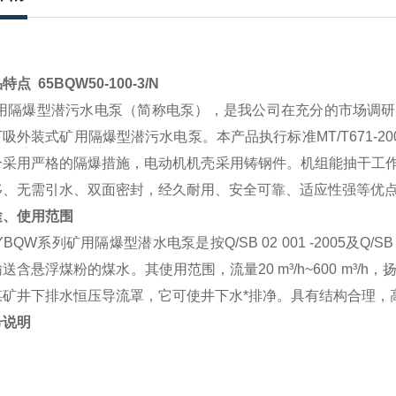
特点 65BQW50-100-3/N
用隔爆型潜污水电泵
（简称电泵），是我公司在充分的市场调研
下吸外装式矿用
隔爆型潜污水电泵
。本产品执行标准
MT/T671-20
分采用严格的隔爆措施，电动机机壳采用铸钢件。机组能抽干工
移、无需引水、双面密封，经久耐用、安全可靠、适应性强等优
途、使用范围
YBQW
系列矿用隔爆型潜水电泵是按
Q/SB 02 001 -2005
及
Q/SB 
输送含悬浮煤粉的煤水。其使用范围，流量
20 m³/h~600 m³/h
，
煤矿井下排水恒压导流罩，它可使井下水*排净。具有结构合理，
号说明