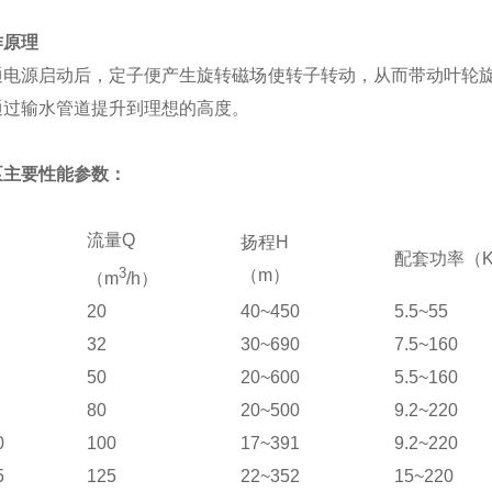
作原理
通电源启动后，定子便产生旋转磁场使转子转动，从而带动叶轮
通过输水管道提升到理想的高度。
泵主要性能参数：
流量
Q
扬程
H
配套功率（
3
（
m
）
（
m
/h
）
20
40~450
5.5~55
32
30~690
7.5~160
50
20~600
5.5~160
80
20~500
9.2~220
0
100
17~391
9.2~220
5
125
22~352
15~220