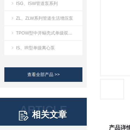
ISG、ISW管道泵系列
ZL、ZLW系列管道生活增压泵
TPOW型中开蜗壳式单级双吸离心泵
IS、IR型单级离心泵
查看全部产品 >>
ARTICLE
相关文章
产品详