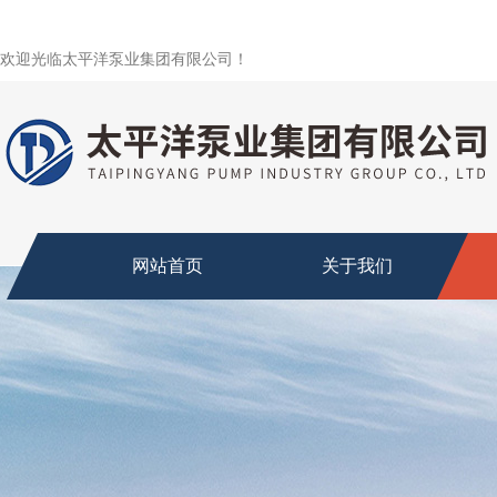
欢迎光临太平洋泵业集团有限公司！
网站首页
关于我们