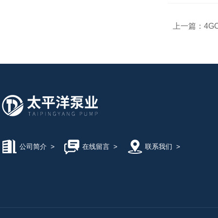
上一篇：
4GC
公司简介
>
在线留言
>
联系我们
>