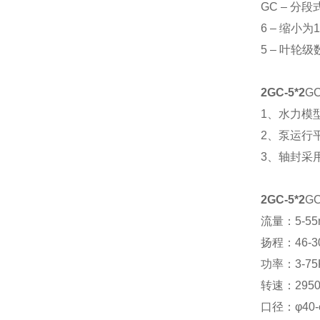
GC –
分段
6 –
缩小为
1
5 –
叶轮级
2GC-5*2
G
1
、水力模
2
、泵运行
3
、轴封采
2GC-5*2
G
流量：
5-55
扬程：
46-
功率：
3-7
转速：
2950
口径：
φ40-