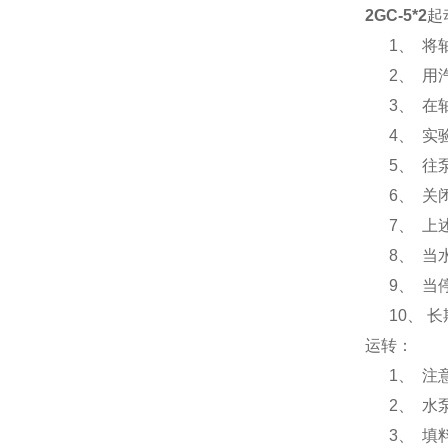
2GC-5*2
起
1、
将
2、
用
3、
在
4、
实
5、
往
6、
关
7、
上
8、
当
9、
当
10、
长
运转：
1、
注
2、
水
3、
填