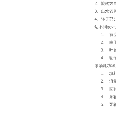
2
、旋转方
3
、出水管
4
、转子部
达不到设计
1、
有
2、
由
3、
叶
4、
轮
泵消耗功率
1、
填
2、
流
3、
回
4、
泵
5、
泵