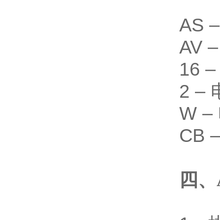
AS
AV
16 
2 –
W –
CB
四、