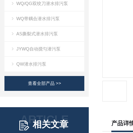
WQ/QG双绞刀潜水排污泵
WQ带耦合潜水排污泵
AS撕裂式潜水排污泵
JYWQ自动搅匀潜污泵
QW潜水排污泵
查看全部产品 >>
ARTICLE
相关文章
产品详