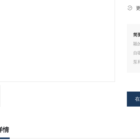
简
颖
自
泵
种
体
详情