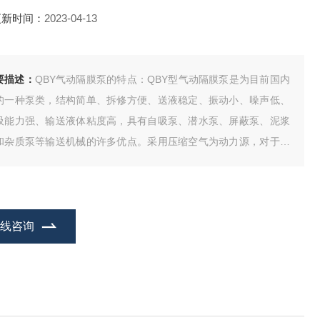
更新时间：
2023-04-13
要描述：
QBY气动隔膜泵的特点：QBY型气动隔膜泵是为目前国内
的一种泵类，结构简单、拆修方便、送液稳定、振动小、噪声低、
吸能力强、输送液体粘度高，具有自吸泵、潜水泵、屏蔽泵、泥浆
和杂质泵等输送机械的许多优点。采用压缩空气为动力源，对于各
腐蚀性液体，带颗粒的液体，高粘度、易挥发、易燃、剧毒的液
，不易流动的液体均能予以抽光吸尽。
在线咨询