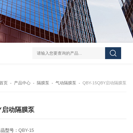
CDLF不锈钢多级泵
CDLF不锈钢立式冲压泵
KCB
首页
-
产品中心
-
隔膜泵
-
气动隔膜泵
-
QBY-15QBY启动隔膜泵
Y启动隔膜泵
产品型号：
QBY-15