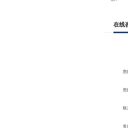
在线
您
您
联
常