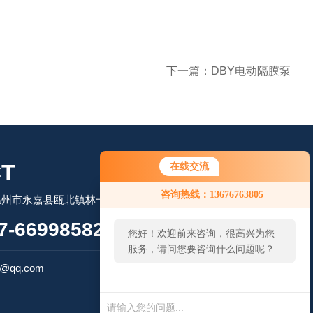
下一篇：
DBY电动隔膜泵
T
在线交流
咨询热线：13676763805
州市永嘉县瓯北镇林一路502号
-66998582
您好！欢迎前来咨询，很高兴为您
服务，请问您要咨询什么问题呢？
扫码微信联系
7@qq.com