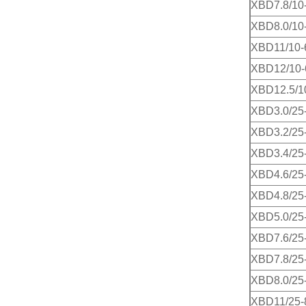
XBD7.8/10-
XBD8.0/10-
XBD11/10-
XBD12/10-
XBD12.5/10
XBD3.0/25-
XBD3.2/25-
XBD3.4/25-
XBD4.6/25-
XBD4.8/25-
XBD5.0/25-
XBD7.6/25-
XBD7.8/25-
XBD8.0/25-
XBD11/25-