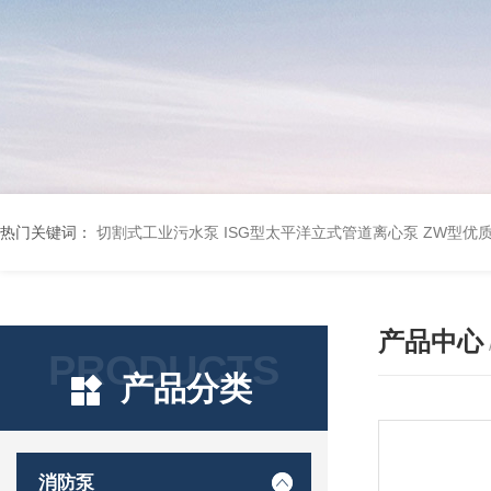
热门关键词：
切割式工业污水泵
ISG型太平洋立式管道离心泵
ZW型优
产品中心
PRODUCTS
产品分类
消防泵