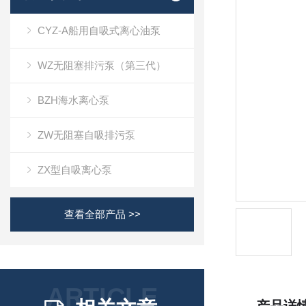
CYZ-A船用自吸式离心油泵
WZ无阻塞排污泵（第三代）
BZH海水离心泵
ZW无阻塞自吸排污泵
ZX型自吸离心泵
查看全部产品 >>
ARTICLE