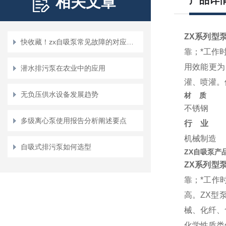
相关文章
产品详
ZX系列型
快收藏！zx自吸泵常见故障的对应解决妙招
靠；*工作
用效能更为
潜水排污泵在农业中的应用
灌、喷灌。
无负压供水设备发展趋势
材 质
不锈钢
多级离心泵使用报告分析阐述要点
行 业
机械制造
自吸式排污泵如何选型
ZX自吸泵产
ZX系列型
靠；*工作
高。ZX型
械、化纤、
化学性质类