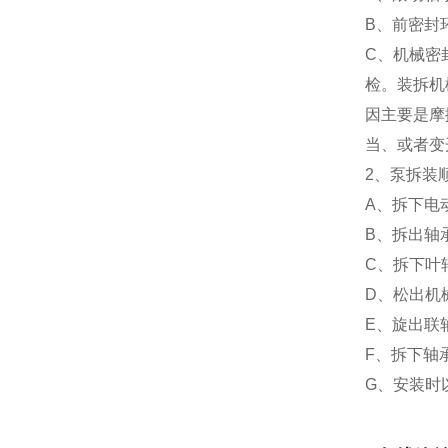
B、前密封
C、机械密
检。装拆机
因主要是摩
当、或者变
2、泵拆装
A、拆下电
B、拆出轴
C、拆下叶
D、松出机
E、旋出联
F、拆下轴
G、安装时