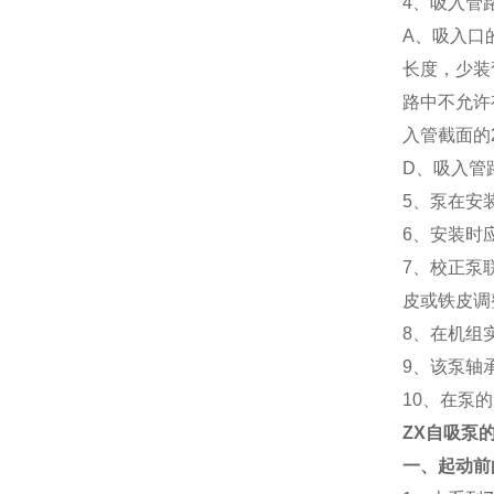
4、吸入管
A、吸入口
长度，少装
路中不允许
入管截面的
D、吸入管
5、泵在安
6、安装时
7、校正泵
皮或铁皮调
8、在机组
9、该泵轴
10、在泵
ZX自吸泵
一、起动前