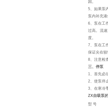
因。
5、如果泵
泵内补充液
6、泵在工
过高。流速
度。
7、泵在工
保证尖在较
8、注意检
三、停泵
1、首先必
2、使泵停
3、在寒冷
ZX自吸泵
型 号