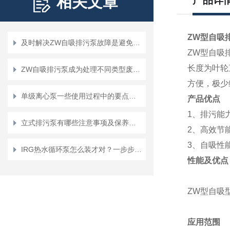
相关文章
产品详
ZW型自吸
及时解决ZW自吸排污泵故障是避免二次损坏的关键
ZW型自吸
长度为叶轮
ZW自吸排污泵成为处理不同类型废水和污水的理想选择
方便，极少
单级离心泵一些使用过程中的要点回顾
产品优点
1、排污能
立式排污泵有哪些注意事项及保养事项？
2、高效节
3、自吸性
IRG热水循环泵怎么装才对？一步步教您正确安装方法
性能及优点
ZW型自吸
应用范围