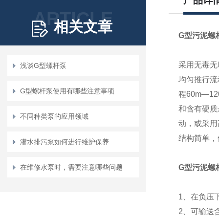
产品详
ARTICLE
相关文章
G型污泥螺
采用无毒无
浅谈G型螺杆泵
均匀推行流
G型螺杆泵使用有哪些注意事项
程
60m—12
和含有硬质
不同种类泵的应用领域
动，或采用
结构简单，
潜水排污泵如何进行维护保养
在维修水泵时，需要注意哪些问题
G型污泥螺
1
、在负压
2
、可输送