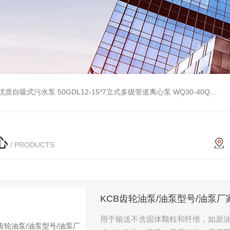
型优质自吸式污水泵
50GDL12-15*7立式多级管道离心泵
WQ30-40QG优质双绞刀切割式污水泵
心
/ PRODUCTS
KCB齿轮油泵/油泵型号/油泵厂
用于输送不含固体颗粒和纤维，如原