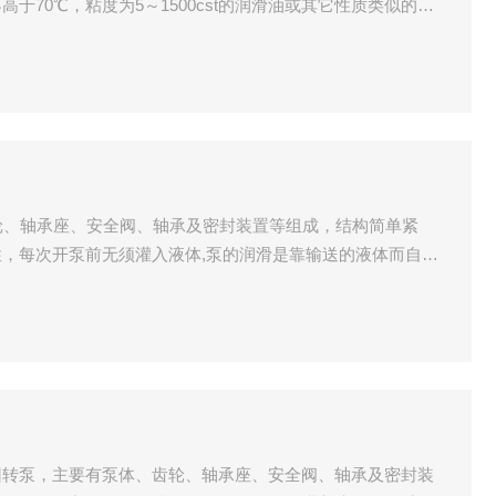
于70℃，粘度为5～1500cst的润滑油或其它性质类似的液
耐高温材料即可。
轮、轴承座、安全阀、轴承及密封装置等组成，结构简单紧
，每次开泵前无须灌入液体,泵的润滑是靠输送的液体而自动
。
式回转泵，主要有泵体、齿轮、轴承座、安全阀、轴承及密封装