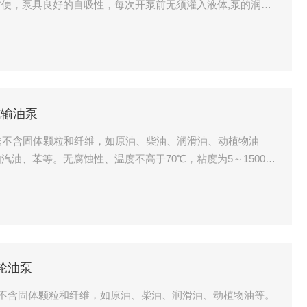
便，泵具良好的自吸性，每次开泵前无须灌入液体,泵的润滑
工作时无须另加润滑液。
式输油泵
送不含固体颗粒和纤维，如原油、柴油、润滑油、动植物油
油、苯等。无腐蚀性、温度不高于70℃，粘度为5～1500cs
需要高温，本公司可以配备用耐高温材料即可。
齿轮油泵
输送不含固体颗粒和纤维，如原油、柴油、润滑油、动植物油等。