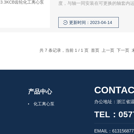
度，与轴一同安装在可更换的轴套内
达到。 泵内有设计合理的泄油和回油
小，泵效率高。
更新时间：2023-04-14
共 7 条记录，当前 1 / 1 页 首页 上一页 下一页
CONTAC
产品中心
办公地址：浙江省温
化工离心泵
TEL：0577
EMAIL：61315687