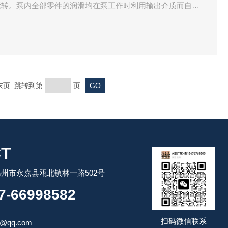
运转。泵内全部零件的润滑均在泵工作时利用输出介质而自动
槽，是齿轮在工作中承受的扭矩力Z小，因此轴承负荷小，磨损
 末页 跳转到第
页
T
州市永嘉县瓯北镇林一路502号
-66998582
扫码微信联系
7@qq.com