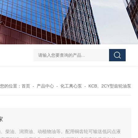
CDLF不锈钢多级泵
CDLF不锈钢立式冲压泵
KCB
您的位置：
首页
-
产品中心
-
化工离心泵
-
KCB、2CY型齿轮油泵
家
油、柴油、润滑油、动植物油等。配用铜齿轮可输送低闪点液