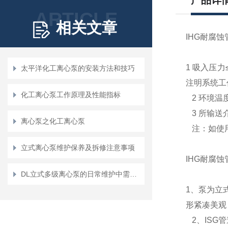
产品详
ARTICLE
相关文章
IHG耐腐
1
吸入压力
太平洋化工离心泵的安装方法和技巧
注明系统工
化工离心泵工作原理及性能指标
2
环境温
3
所输送
离心泵之化工离心泵
注：如使
立式离心泵维护保养及拆修注意事项
IHG耐腐
DL立式多级离心泵的日常维护中需要注意的事项
1
、泵为立
形紧凑美观
2
、
ISG
管