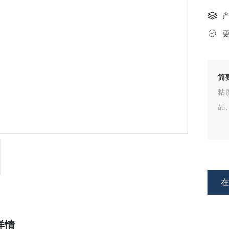
简
粘
品
详情