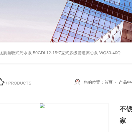
型优质自吸式污水泵
50GDL12-15*7立式多级管道离心泵
WQ30-40QG优质双绞刀切割式污水泵
心
您的位置：
首页
-
产品中
/ PRODUCTS
不
家