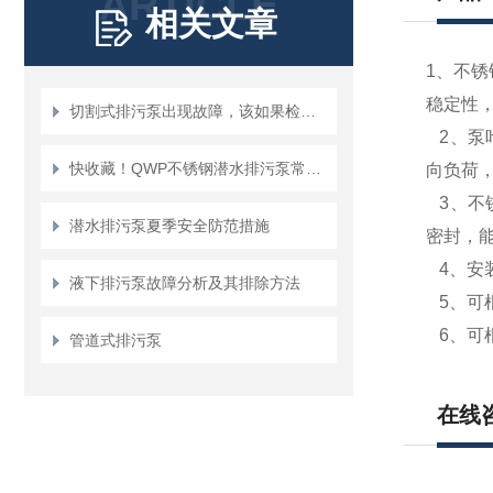
ARTICLE
相关文章
1
、
不锈
稳定性
切割式排污泵出现故障，该如果检修？
2
、
泵
快收藏！QWP不锈钢潜水排污泵常见故障的对应解决妙招
向负荷
3
、
不
潜水排污泵夏季安全防范措施
密封，
4
、
安
液下排污泵故障分析及其排除方法
5
、可
6
、可
管道式排污泵
在线