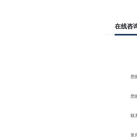
在线咨
您
您
联
常