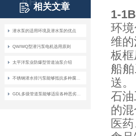
ARTICLE
相关文章
1-1B
环境
潜水泵的适用环境及潜水泵的优点
维的
QW/WQ型潜污泵电机选用原则
板框
太平洋泵业防爆型管道油泵介绍
船舶
不锈钢潜水排污泵能够抵抗多种腐蚀性介质的侵蚀
送。
石油
GDL多级管道泵能够适应各种恶劣的工作环境
的混
医药