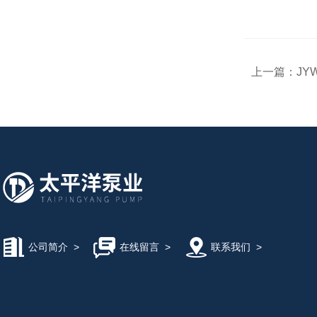
上一篇：
JYW
公司简介
>
在线留言
>
联系我们
>