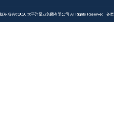
版权所有©2026 太平洋泵业集团有限公司 All Rights Reserved
备案