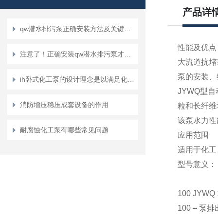
产品详
qw潜水排污泵正确安装方法及关键要点专业分享
性能及优点 J
注意了！正确安装qw潜水排污泵才可以有效提高工作效率
大流道抗堵
泵的安装、
ih卧式化工泵的设计理念是以满足化工生产过程中的各种需求为基础的
JYWQ
型自
消防增压稳压成套设备的作用
粒和长纤维
该泵水力性
耐腐蚀化工泵有哪些常见问题
应用范围
适用于化工
型号意义：
100 JYWQ 1
100 – 