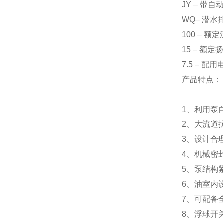
JY – 带
WQ–
潜水
100 – 额
15 – 额定
7.5 – 配
产品特点：
1、利用
泵
2、大流道
3、设计合
4、机械密
5、泵结构
6、油室内
7、可配备
8、浮球开