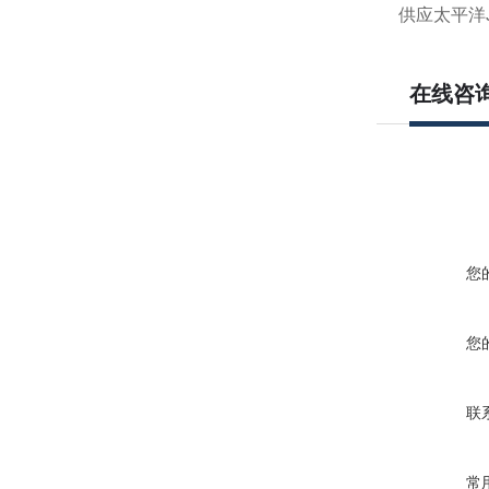
供应太平洋J
在线咨
您
您
联
常