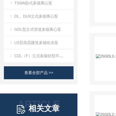
TSWA卧式多级离心泵
DL、DLR立式多级离心泵
GDL型立式管道多级离心泵
LG型高层建筑多级给水泵
CDL（F）立式多级轻型不锈钢冲压泵
查看全部产品 >>
ARTICLE
相关文章