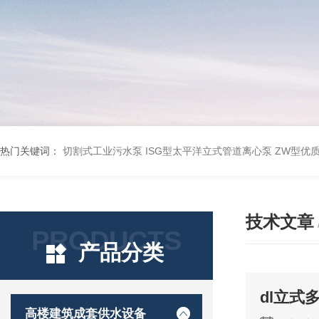
热门关键词：
切割式工业污水泵
ISG型太平洋立式管道离心泵
ZW型优
技术文章
PRODUCTS
产品分类
dl立
高楼建筑成套供水设备