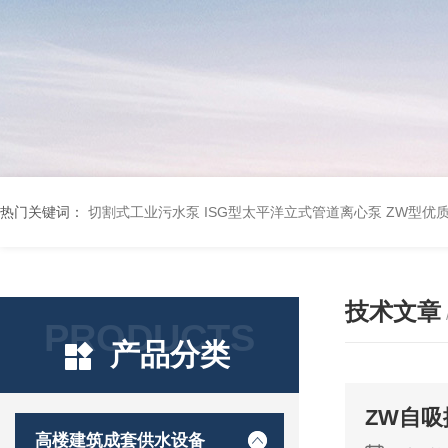
热门关键词：
切割式工业污水泵
ISG型太平洋立式管道离心泵
ZW型优
技术文章
PRODUCTS
产品分类
ZW自
高楼建筑成套供水设备