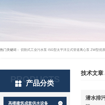
热门关键词：
切割式工业污水泵
ISG型太平洋立式管道离心泵
ZW型优
技术文章
PRODUCTS
产品分类
潜水排
高楼建筑成套供水设备