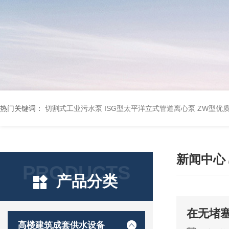
热门关键词：
切割式工业污水泵
ISG型太平洋立式管道离心泵
ZW型优
新闻中心
PRODUCTS
产品分类
在无堵
高楼建筑成套供水设备