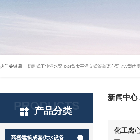
热门关键词：
切割式工业污水泵
ISG型太平洋立式管道离心泵
ZW型优
新闻中心
PRODUCTS
产品分类
化工离
高楼建筑成套供水设备