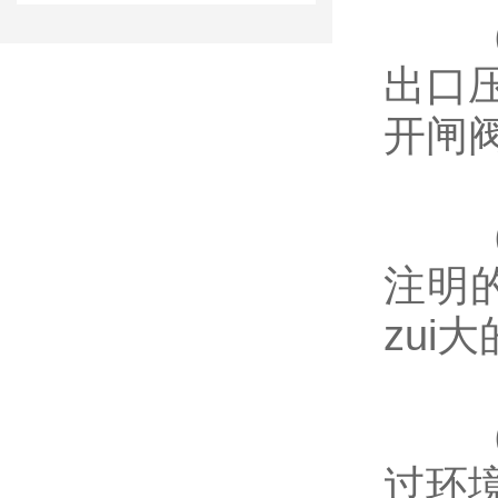
（6
出口
开闸
（7
注明
zui
（8
过环境