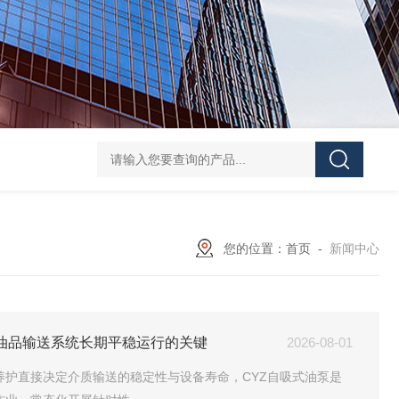
CDLF不锈钢多级泵
CDLF不锈钢立式冲压泵
KCB
您的位置：
首页
-
新闻中心
油品输送系统长期平稳运行的关键
2026-08-01
护直接决定介质输送的稳定性与设备寿命，CYZ自吸式油泵是